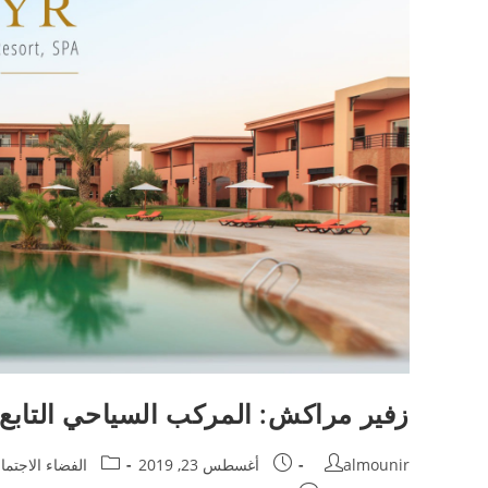
زفير مراكش: المركب السياحي التا
Post
Post
Post
almounir
أغسطس 23, 2019
الفضاء الاجتم
category:
published:
author: