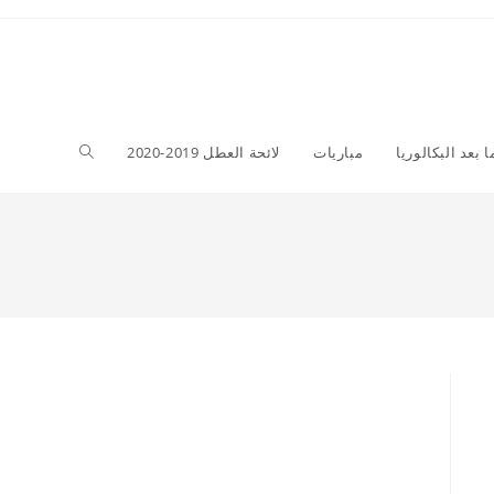
Toggle
ا بعد البكالوريا
مباريات
لائحة العطل 2019-2020
website
search