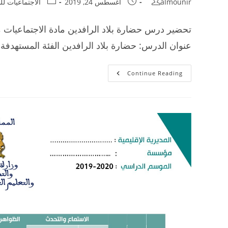
Post
Post
Post
almounir
أغسطس 24, 2019
الاجتماعيات لل
category:
published:
author:
تحضير درس حضارة بلاد الرافدين مادة الاجتماعيات مك
عنوان الدرس: حضارة بلاد الرافدين الفئة المستهدفة
تحضير
Continue Reading
درس
حضارة
بلاد
الرافدين
للسنة
أولى
إعدادي