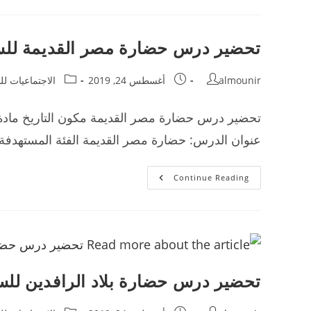
الحضارة
الإغريقية
للسنة
الأولى
إعدادي
تحضير درس حضارة مصر القديمة للس
Post
Post
Post
almounir
أغسطس 24, 2019
الاجتماعيات لل
category:
published:
author:
تحضير درس حضارة مصر القديمة مكون التاريخ مادة ال
عنوان الدرس: حضارة مصر القديمة الفئة المستهدفة
تحضير
Continue Reading
درس
حضارة
مصر
القديمة
للسنة
أولى
إعدادي
تحضير درس حضارة بلاد الرافدين للس