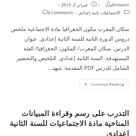
Post
Post
almounir
فبراير 3, 2019
published:
author:
Post
Post
الاجتماعيات ثانية إعدادي
0 Comments
comments:
category:
سكان المغرب مكون الجغرافيا مادة الاجتماعية ملخص
دروس الدورة الثانية للسنة الثانية إعدادي. عنوان
الدرس: سكان المغرب/ المكون: الجغرافيا/ الفئة
المستهدفة: السنة الثانية إعدادي. التلخيص والتحضير
الشامل للدرس PDF المقدمة: شهد…
سكان
Continue Reading
المغرب
دروس
الاجتماعيات
للسنة
الثانية
إعدادي
التدرب على رسم وقراءة المبيانات
المناخية مادة الاجتماعيات للسنة الثانية
إعدادي