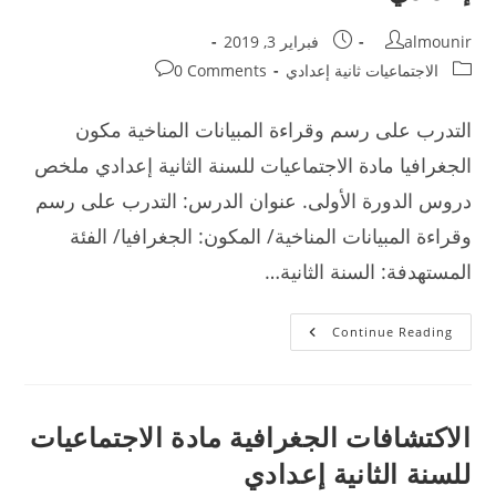
Post
Post
almounir
فبراير 3, 2019
published:
author:
Post
Post
الاجتماعيات ثانية إعدادي
0 Comments
comments:
category:
التدرب على رسم وقراءة المبيانات المناخية مكون
الجغرافيا مادة الاجتماعيات للسنة الثانية إعدادي ملخص
دروس الدورة الأولى. عنوان الدرس: التدرب على رسم
وقراءة المبيانات المناخية/ المكون: الجغرافيا/ الفئة
المستهدفة: السنة الثانية…
التدرب
Continue Reading
على
رسم
وقراءة
المبيانات
المناخية
مادة
الاكتشافات الجغرافية مادة الاجتماعيات
الاجتماعيات
للسنة
للسنة الثانية إعدادي
الثانية
إعدادي