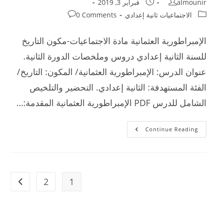
Post
Post
almounir
فبراير 3, 2019
published:
author:
Post
Post
الاجتماعيات ثانية إعدادي
0 Comments
comments:
category:
الإمبراطورية العثمانية مادة الاجتماعيات-مكون التاريخ
للسنة الثانية إعدادي دروس وملخصات الدورة الثانية.
عنوان الدرس: الإمبراطورية العثمانية/ المكون: التاريخ/
الفئة المستهدفة: الثانية إعدادي. التحضير والتلخيص
الشامل للدرس PDF الإمبراطورية العثمانية المقدمة:…
الإمبراطورية
Continue Reading
العثمانية
مادة
الاجتماعيات
للسنة
الثانية
إعدادي
2
1
t page