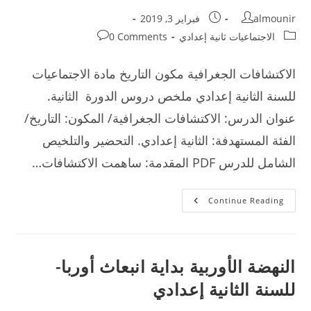
Post
Post
almounir
فبراير 3, 2019
published:
author:
Post
Post
الاجتماعيات ثانية إعدادي
0 Comments
comments:
category:
الاكتشافات الجغرافية مكون التاريخ مادة الاجتماعيات
للسنة الثانية إعدادي ملخص دروس الدورة الثانية.
عنوان الدرس: الاكتشافات الجغرافية/ المكون: التاريخ/
الفئة المستهدفة: الثانية إعدادي. التحضير والتلخيص
الشامل للدرس PDF المقدمة: ساهمت الاكتشافات…
الاكتشافات
Continue Reading
الجغرافية
مادة
الاجتماعيات
للسنة
الثانية
إعدادي
النهضة الأوربية بداية انبعاث أوربا-
للسنة الثانية إعدادي