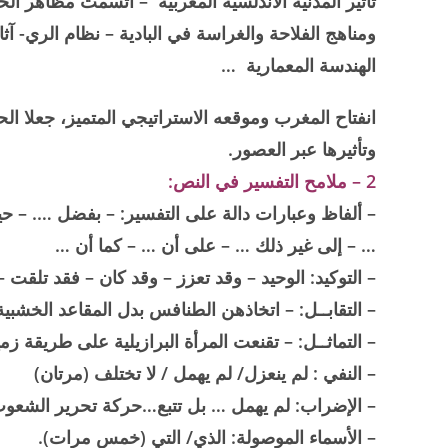
تأثير المدنية الأندلسية المغربية – اتسمت مظاهر الحي
ومناهج الفلاحة والغراسة في البادية – نظام الري- آث
الهندسة المعمارية …
انفتاح المغرب وموقعه الاستراتيجي المتميز، جعلا الح
وتأثيرها عبر العصور.
2 – ملامح التفسير في النص:
– ألفاظ وعبارات دالة على التفسير: – بفضل …. – 
… – إلى غير ذلك … – على أن … – كما أن …
– التوكيد: الوحيد – وقد تعزز – وقد كان – فقد تلقت –
– التقابــل: – اتخاذهن الطنافس بدل المقاعد الخشبية
– التماثــل: – تقنعت المرأة البرازيلية على طريقة زم
– النفي : لم ينعزل/ لم يهمل / لا تختلف (مرتان)
– الإضراب: لم يهمل … بل تتبع…حركة تحرير الشعوب
– الأسماء الموصولة: الذي/ التي (خمس مرات).