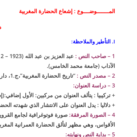
المــــــــوضــــوع
: إشعاع الحضارة المغربية
د
I. التأطير والملاحظة:
1 – صاحب النص :
الآداب (جامعة محمد الخامس).
2 – مصدر النص :
“تاريخ الحضارة المغربية”،ج.1، دار السلمي،1962، ص.73-75 (بتصرف).
3 – دراسة العنوان:
+ تركيبيا : يتألف العنوان من مركبين: الأول إضافي:(
+ دلاليا : يدل العنوان على الانتشار الذي شهدته الح
4 – الصورة المرفقة:
صورة فوتوغرافية لجامع القرويي
الأقواس، وهي مظهر لتألق الحضارة العمرانية المغربي
5 – بداية النص ونهايته: