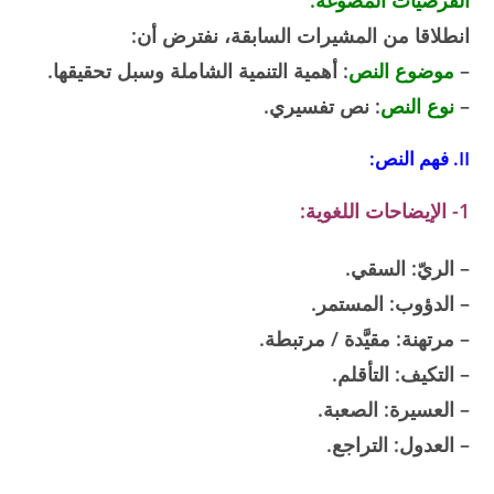
الفرضيات المصوغة:
انطلاقا من المشيرات السابقة، نفترض أن:
–
موضوع النص
: أهمية التنمية الشاملة وسبل تحقيقها.
–
نوع النص
: نص تفسيري.
II. فهم النص:
1- الإيضاحات اللغوية:
– الريّ: السقي.
– الدؤوب: المستمر.
– مرتهنة: مقيَّدة / مرتبطة.
– التكيف: التأقلم.
– العسيرة: الصعبة.
– العدول: التراجع.