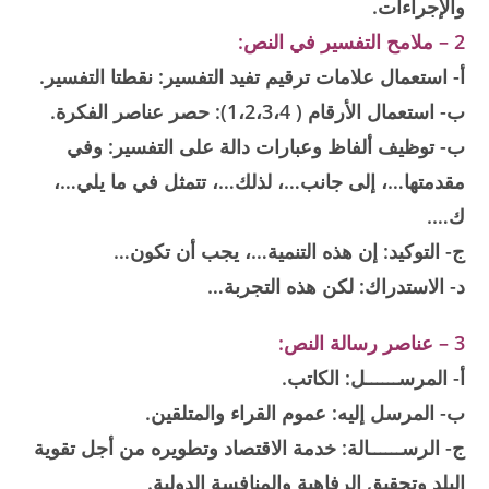
والإجراءات.
2 – ملامح التفسير في النص:
أ- استعمال علامات ترقيم تفيد التفسير: نقطتا التفسير.
ب- استعمال الأرقام ( 1،2،3،4): حصر عناصر الفكرة.
ب- توظيف ألفاظ وعبارات دالة على التفسير: وفي
مقدمتها…، إلى جانب…، لذلك…، تتمثل في ما يلي…،
ك….
ج- التوكيد: إن هذه التنمية…، يجب أن تكون…
د- الاستدراك: لكن هذه التجربة…
3 – عناصر رسالة النص:
أ- المرســــــل: الكاتب.
ب- المرسل إليه: عموم القراء والمتلقين.
ج- الرســــــالة: خدمة الاقتصاد وتطويره من أجل تقوية
البلد وتحقيق الرفاهية والمنافسة الدولية.