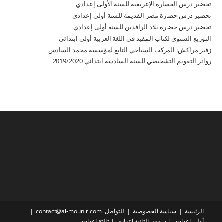
تحضير درس الحضارة الإغريقية للسنة الأولى إعدادي
تحضير درس حضارة مصر القديمة للسنة أولى إعدادي
تحضير درس حضارة بلاد الرافدين للسنة أولى إعدادي
التوزيع السنوي لكتاب المفيد في اللغة العربية أولى ابتدائي
زفير مراكش: المركب السياحي التابع لمؤسسة محمد السادس
روائز التقويم التشخيصي للسنة السادسة ابتدائي 2019/2020
الرئيسة
سياسة الخصوصية
للتواصل contact@al-mounir.com
أولى إعدادي
دروس الثانية إعدادي
ثالثة إعدادي