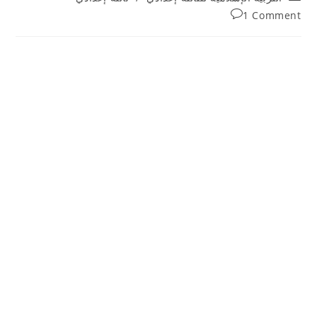
category:
Post
1 Comment
comments: