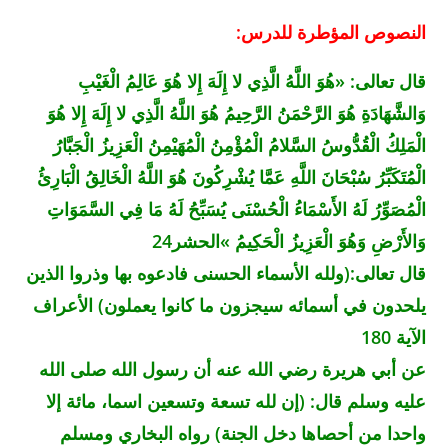
النصوص المؤطرة للدرس:
قال تعالى: «هُوَ اللَّهُ الَّذِي لا إِلَهَ إِلا هُوَ عَالِمُ الْغَيْبِ
وَالشَّهَادَةِ هُوَ الرَّحْمَنُ الرَّحِيمُ هُوَ اللَّهُ الَّذِي لا إِلَهَ إِلا هُوَ
الْمَلِكُ الْقُدُّوسُ السَّلامُ الْمُؤْمِنُ الْمُهَيْمِنُ الْعَزِيزُ الْجَبَّارُ
الْمُتَكَبِّرُ سُبْحَانَ اللَّهِ عَمَّا يُشْرِكُونَ هُوَ اللَّهُ الْخَالِقُ الْبَارِئُ
الْمُصَوِّرُ لَهُ الأَسْمَاءُ الْحُسْنَى يُسَبِّحُ لَهُ مَا فِي السَّمَوَاتِ
وَالأَرْضِ وَهُوَ الْعَزِيزُ الْحَكِيمُ »الحشر24
قال تعالى:(ولله الأسماء الحسنى فادعوه بها وذروا الذين
يلحدون في أسمائه سيجزون ما كانوا يعملون) الأعراف
الآية 180
عن أبي هريرة رضي الله عنه أن رسول الله صلى الله
عليه وسلم قال: (إن لله تسعة وتسعين اسما، مائة إلا
واحدا من أحصاها دخل الجنة) رواه البخاري ومسلم