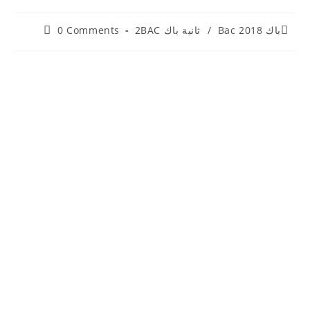
Post
Post
باك Bac 2018
/
ثانية باك 2BAC
0 Comments
comments:
category: