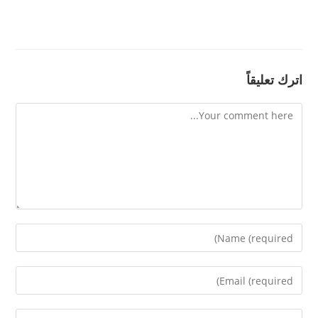
اترك تعليقاً
Comment
Enter
your
name
Enter
or
your
username
email
Enter