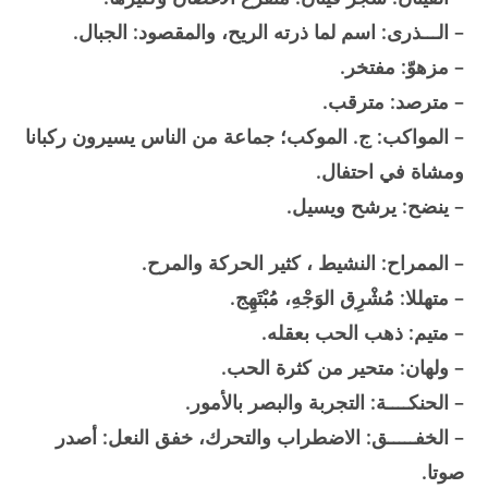
– الـــذرى: اسم لما ذرته الريح، والمقصود: الجبال.
– مزهوّ: مفتخر.
– مترصد: مترقب.
– المواكب: ج. الموكب؛ جماعة من الناس يسيرون ركبانا
ومشاة في احتفال.
– ينضح: يرشح ويسيل.
– الممراح: النشيط ، كثير الحركة والمرح.
– متهللا: مُشْرِق الوَجْهِ، مُبْتَهِج.
– متيم: ذهب الحب بعقله.
– ولهان: متحير من كثرة الحب.
– الحنكــــة: التجربة والبصر بالأمور.
– الخفـــــق: الاضطراب والتحرك، خفق النعل: أصدر
صوتا.