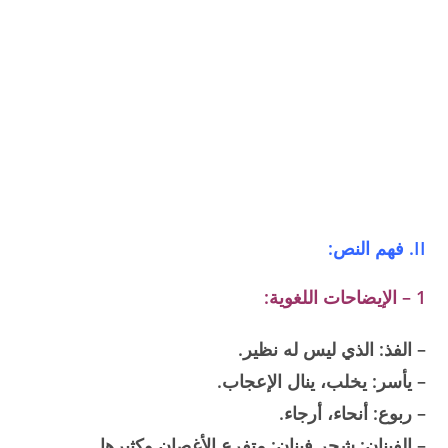
II. فهم النص:
1 – الإيضاحات اللغوية:
– الفذ: الذي ليس له نظير.
– يأسر: يخلب، ينال الإعجاب.
– ربوع: أنحاء، أرجاء.
– الفينان: شجر فينان: متفرع الأغصان وكثيرها.