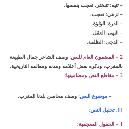
– تتيه: تتبختر، تعجب بنفسها.
– تزهى: تعجب.
– الدرة: الؤلؤة.
– النهى: العقل.
– الدجى: الظلمة.
2 – المضمون العام للنص:
وصف الشاعر جمال الطبيعة
بالمغرب، وذكره بعض أعلامه ومدنه ومعالمه التاريخية.
3 – مقاطع النص ومضامينها:
–
موضوع النص:
وصف محاسن بلدنا المغرب.
III. تحليل النص:
1 – الحقول المعجمية: