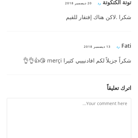
توتة الكتكوتة
رد
20 ديسمبر 2018
شكرا .لاكن هناك إفتقار للقيم
Fati
رد
13 ديسمبر 2018
شكراً جزيلاً لكم افادنيييي كثيرا merçi 😘👍👌👌
اترك تعليقاً
Comment