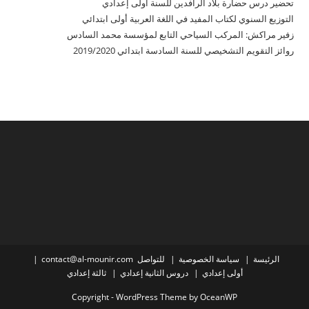
تحضير درس حضارة بلاد الرافدين للسنة أولى إعدادي
التوزيع السنوي لكتاب المفيد في اللغة العربية أولى ابتدائي
زفير مراكش: المركب السياحي التابع لمؤسسة محمد السادس
روائز التقويم التشخيصي للسنة السادسة ابتدائي 2019/2020
الرئيسة
سياسة الخصوصية
للتواصل contact@al-mounir.com
أولى إعدادي
دروس الثانية إعدادي
ثالثة إعدادي
Copyright - WordPress Theme by OceanWP