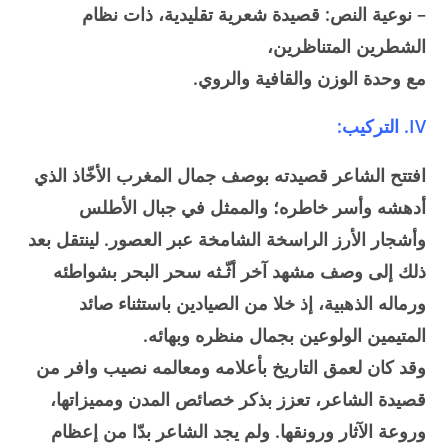
– نوعية النص: قصيدة شعرية تقليدية، ذات نظام
الشطرين المتناظرين،
مع وحدة الوزن والقافية والروي.
IV. التركيب:
افتتح الشاعر قصيدته بوصف جمال المغرب الأخّاذ الذي
أدهشه وأسر خاطره؛ والممثل في جبال الأطلس
وأشجار الأرز الراسخة الشامخة عبر العصور. لينتقل بعد
ذلك إلى وصف مشهد آخر أثّـثه سحر البحر بشواطئه
ورماله الذهبية، إذ خلا من الصيادين باستثناء صائد
المتيمين الولوعين بجمال منظره وبهائه.
وقد كان لعمق التاريخ بأعلامه ومعالمه نصيب وافر من
قصيدة الشاعر، تعزز بذكر خصائص المدن ومميزاتها،
وروعة الآثار ورونقها. ولم يجد الشاعر بدّا من إعظام