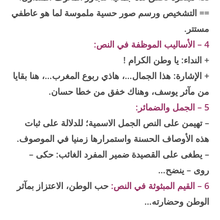
== التشخيص ورسم صور حسية ملموسة لما هو عاطفي
مستتر.
4 – الأساليب الموظفة في النص:
+ النداء: يا وطن الكرام !
+ الإشارة: هذا الجمال…، هاذي ربوع المغرب…، هنا بقايا
من مآثر يوسف، وهناك خفق من خطا حسان.
5 – الجمل والضمائر:
– تهيمن على النص الجمل الاسمية؛ للدلالة على ثبات
هذه الأوصاف الحسنة واستمرارها زمنيا في الموصوف.
– يطغى على القصيدة ضمير المفرد الغائب: حكى –
روى – ينضح…
6 – القيم المبثوثة في النص:
حب الوطن، الاعتزاز بمآثر
الوطن وحضارته…