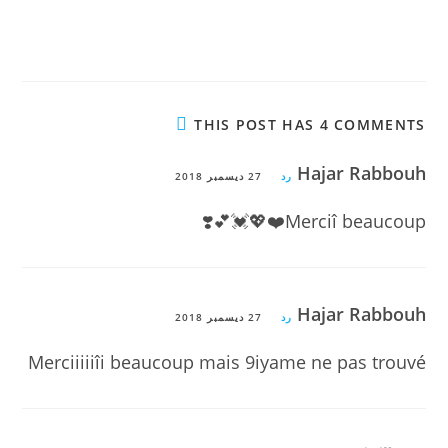
THIS POST HAS 4 COMMENTS
Hajar Rabbouh
رد
27 ديسمبر 2018
Merciî beaucoup❤️💖💓💕❣️
Hajar Rabbouh
رد
27 ديسمبر 2018
Merciiiiiîi beaucoup mais 9iyame ne pas trouvé