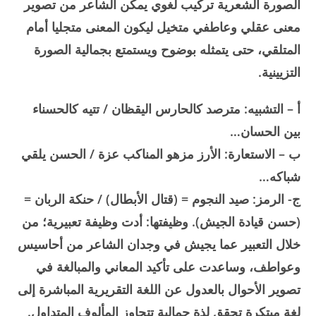
الصورة الشعرية تركيب لغوي يمكّن الشاعر من تصوير
معنى عقلي وعاطفي متخيل ليكون المعنى متجليا أمام
المتلقي، حتى يتمثله بوضوح ويستمتع بجمالية الصورة
التزيينية.
أ – التشبيه: مترصد كالحارس اليقظان / تتيه كالحسناء
بين الحسان…
ب – الاستعارة: الأرز مزهو المناكب عزة / الحسن يلقي
شباكه…
ج- الرمز: صيد النجوم = (قتال الأبطال) / حنكة الربان =
(حسن قيادة الجيش). وظيفتها: أدت وظيفة تعبيرية؛ من
خلال التعبير عما يجيش في وجدان الشاعر من أحاسيس
وعواطف، وساعدت على تأكيد المعاني والمبالغة في
تصوير الأحوال بالعدول عن اللغة التقريرية المباشرة إلى
لغة مبتكرة تحقق لذة جمالية تتجاوز المألوف المتداول.