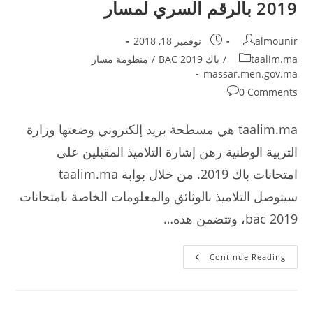
2019 بالرقم السري لمسار
Post
Post
almounir
نوفمبر 18, 2018
published:
author:
Post
taalim.ma
/
باك BAC 2019
/
منظومة مسار
category:
massar.men.gov.ma
Post
0 Comments
comments:
taalim.ma هي مسطحة بريد إلكتروني وضعتها وزارة
التربية الوطنية رهن إشارة التلاميذ المقبلين على
امتحانات باك 2019. من خلال بوابة taalim.ma
سيتوصل التلاميذ بالوثائق والمعلومات الخاصة بامتحانات
bac 2019، وتتضمن هذه…
تسجيل
Continue Reading
الدخول
إلى
Taalim.ma-
باك
2019