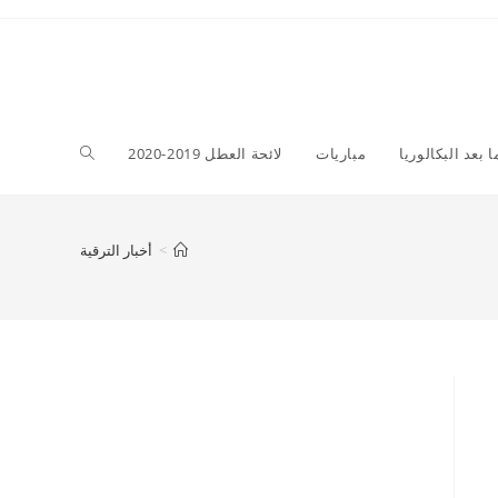
Toggle
ا بعد البكالوريا
مباريات
لائحة العطل 2019-2020
website
>
أخبار الترقية
search