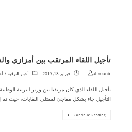
تأجيل اللقاء المرتقب بين أمزازي والن
Post
Post
Post
almounir
فبراير 18, 2019
أخبار الترقية
/
أخب
category:
published:
author:
التأجيل جاء بشكل مفاجئ لممثلي النقابات، حيث تم
تأجيل
Continue Reading
اللقاء
المرتقب
بين
أمزازي