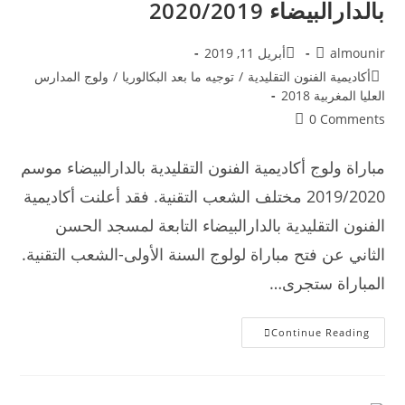
بالدارالبيضاء 2020/2019
Post
Post
almounir
أبريل 11, 2019
published:
author:
Post
أكاديمية الفنون التقليدية
/
توجيه ما بعد البكالوريا
/
ولوج المدارس
category:
العليا المغربية 2018
Post
0 Comments
comments:
مباراة ولوج أكاديمية الفنون التقليدية بالدارالبيضاء موسم
2019/2020 مختلف الشعب التقنية. فقد أعلنت أكاديمية
الفنون التقليدية بالدارالبيضاء التابعة لمسجد الحسن
الثاني عن فتح مباراة لولوج السنة الأولى-الشعب التقنية.
المباراة ستجرى…
مباراة
Continue Reading
ولوج
أكاديمية
الفنون
التقليدية
بالدارالبيضاء