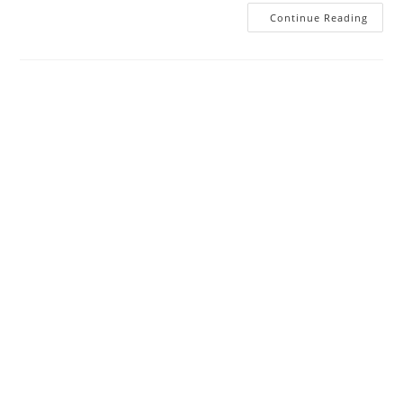
امتحانات
Continue Reading
جهوية
في
التربية
الإسلامية
للسنة
الأولى
باك
2018