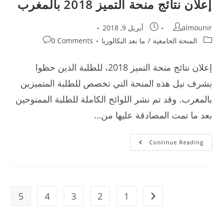
إعلان نتائج منحة التميز 2018 بالمغرب
Post
Post
almounir
أبريل 9, 2018
published:
author:
Post
Post
المنحة الجامعية
/
ما بعد البكالوريا
0 Comments
comments:
category:
إعلان نتائج منحة التميز 2018، للطلبة الذين حظوا
بشرف نيل هذه المنحة التي تخصص للطلبة المتميزين
بالمغرب. وقد تم نشر اللوائح الكاملة للطلبة الممنوحين
بعد ما تمت المصادقة عليها من…
إعلان
Continue Reading
نتائج
منحة
التميز
2018
بالمغرب
5
4
3
2
1
Go to the previous page