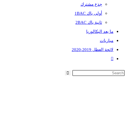
جذع مشترك
أولى باك 1BAC
ثانية باك 2BAC
ما بعد البكالوريا
مباريات
لائحة العطل 2019-2020
Toggle
website
search