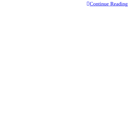
دليل
Continue Reading
التناوب
اللغوي:
رياضيات-
نشاط
علمي-
ابتدائي