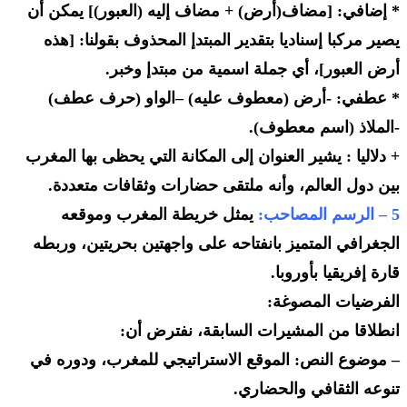
* إضافي: [مضاف(أرض) + مضاف إليه (العبور)] يمكن أن
يصير مركبا إسناديا بتقدير المبتدإ المحذوف بقولنا: [هذه
أرض العبور]، أي جملة اسمية من مبتدإ وخبر.
* عطفي: -أرض (معطوف عليه) –الواو (حرف عطف)
-الملاذ (اسم معطوف).
+ دلاليا : يشير العنوان إلى المكانة التي يحظى بها المغرب
بين دول العالم، وأنه ملتقى حضارات وثقافات متعددة.
5 – الرسم المصاحب:
يمثل خريطة المغرب وموقعه
الجغرافي المتميز بانفتاحه على واجهتين بحريتين، وربطه
قارة إفريقيا بأوروبا.
الفرضيات المصوغة:
انطلاقا من المشيرات السابقة، نفترض أن:
– موضوع النص: الموقع الاستراتيجي للمغرب، ودوره في
تنوعه الثقافي والحضاري.