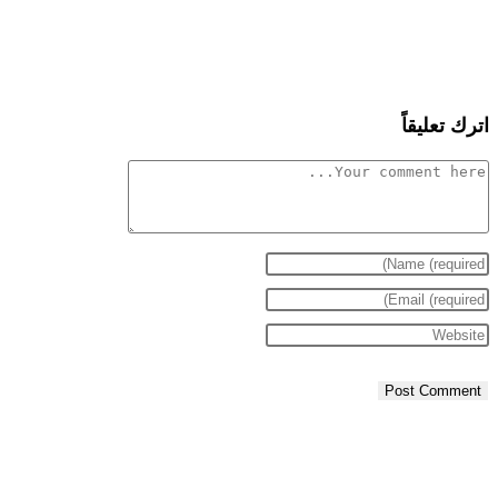
اترك تعليقاً
Comment
Enter
Enter
your
name
Enter
your
email
your
or
username
website
address
URL
to
to
(optional)
comment
comment