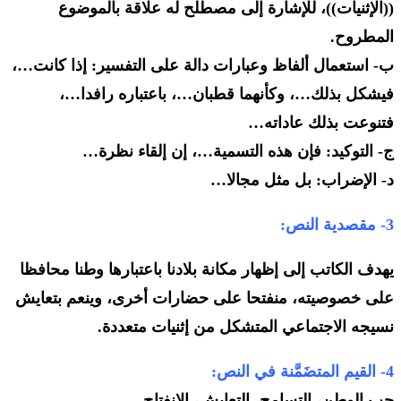
((الإثنيات))، للإشارة إلى مصطلح له علاقة بالموضوع
المطروح.
ب- استعمال ألفاظ وعبارات دالة على التفسير: إذا كانت…،
فيشكل بذلك…، وكأنهما قطبان…، باعتباره رافدا…،
فتنوعت بذلك عاداته…
ج- التوكيد: فإن هذه التسمية…، إن إلقاء نظرة…
د- الإضراب: بل مثل مجالا…
3- مقصدية النص:
يهدف الكاتب إلى إظهار مكانة بلادنا باعتبارها وطنا محافظا
على خصوصيته، منفتحا على حضارات أخرى، وينعم بتعايش
نسيجه الاجتماعي المتشكل من إثنيات متعددة.
4- القيم المتضَمَّنة في النص:
حب الوطن، التسامح، التعايش، الانفتاح…