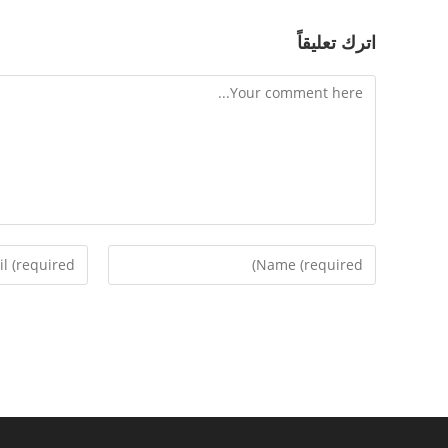
اترك تعليقاً
Comment
Enter
Enter
your
your
email
name
address
or
to
username
comment
to
comment