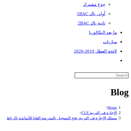
جذع مشترك
أولى باك 1BAC
ثانية باك 2BAC
ما بعد البكالوريا
مباريات
لائحة العطل 2019-2020
Toggle
website
search
Blog
>
Home
الإجازة في التربية CLE
>
مسلك الإجازة في التربية: فتح التسجيل بالمدرسة العليا للأساتذة بالرباط