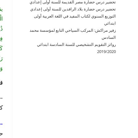
تحضير درس حضارة مصر القديمة للسنة أولى إعدادي
تحضير درس حضارة بلاد الرافدين للسنة أولى إعدادي
التوزيع السنوي لكتاب المفيد في اللغة العربية أولى
ابتدائي
زفير مراكش: المركب السياحي التابع لمؤسسة محمد
السادس
روائز التقويم التشخيصي للسنة السادسة ابتدائي
2019/2020
وَمَا أَ
قا
–
كا
– 
حر