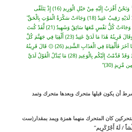
يقول الله تعالى:” وَلَقَدْ خَلَقْنَا الْإِنسَانَ وَنَعْلَمُ مَا تُوَسْوِسُ بِهِ نَفْسُهُ ۖ وَنَحْنُ أَقْرَبُ إِلَيْهِ مِنْ حَبْلِ الْوَرِيدِ (16) إِذْ يَتَلَقَّى
الْمُتَلَقِّيَانِ عَنِ الْيَمِينِ وَعَنِ الشِّمَالِ قَعِيدٌ (17) مَّا يَلْفِظُ مِن قَوْلٍ إِلَّا لَدَيْهِ رَقِيبٌ عَتِيدٌ (18) وَجَاءَتْ سَكْرَةُ الْمَوْتِ بِالْحَقِّ ۖ
ذَٰلِكَ مَا كُنتَ مِنْهُ تَحِيدُ (19) وَنُفِخَ فِي الصُّورِ ۚ ذَٰلِكَ يَوْمُ الْوَعِيدِ (20) وَجَاءَتْ كُلُّ نَفْسٍ مَّعَهَا سَائِقٌ وَشَهِيدٌ (21) لَّقَدْ كُنتَ
فِي غَفْلَةٍ مِّنْ هَٰذَا فَكَشَفْنَا عَنكَ غِطَاءَكَ فَبَصَرُكَ الْيَوْمَ حَدِيدٌ (22) وَقَالَ قَرِينُهُ هَٰذَا مَا لَدَيَّ عَتِيدٌ (23) أَلْقِيَا فِي جَهَنَّمَ كُلَّ
كَفَّارٍ عَنِيدٍ (24) مَّنَّاعٍ لِّلْخَيْرِ مُعْتَدٍ مُّرِيبٍ (25) الَّذِي جَعَلَ مَعَ اللَّهِ إِلَٰهًا آخَرَ فَأَلْقِيَاهُ فِي الْعَذَابِ الشَّدِيدِ (26) ۞ قَالَ قَرِينُهُ
رَبَّنَا مَا أَطْغَيْتُهُ وَلَٰكِن كَانَ فِي ضَلَالٍ بَعِيدٍ (27) قَالَ لَا تَخْتَصِمُوا لَدَيَّ وَقَدْ قَدَّمْتُ إِلَيْكُم بِالْوَعِيدِ (28) مَا يُبَدَّلُ الْقَوْلُ لَدَيَّ
 شرط أن يكون قبلها متحرك وبعدها متحرك وتمد
 متحركين كان المتحرك منهما همزة ويمد بمقدار(ست
شاً / لَهُ أَجْرٌكَرِيم”