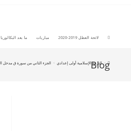
Ski
t
conten
Toggle
لائحة العطل 2019-2020
مباريات
ما بعد البكالوريا
website
Blog
>
التربية الإسلامية أولى إعدادي
>
الجزء الثاني من سورة ق مدخل الت
search