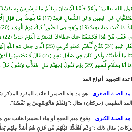
نَا بِظَلَّامٍ لِّلْعَبِيدِ (29) يَوْمَ نَقُولُ لِجَهَنَّمَ هَلِ امْتَلَأْتِ وَتَقُولُ هَلْ مِن مَّزِيدٍ (30)”
عدة التجويد: أنواع المد
مد الصلة الصغرى
: هو مد هاء الضمير الغائب المفرد المذكر
لمد الطبيعي (حركتان) مثال :”وَنَعْلَمُ مَاتُوَسْوِسُ بِهِ نَفْسُهُ”.
مد الصلة الكبرى
: وقوع ميم الجمع أو هاء الضميرالغائب بين
كات) مثال ذلك :”وَكَمَ اَهْلَكْنَا قَبْلَهُمْ مِّن قَرْنٍ هُمُ أَشَدُّ مِنْهُمْ بَطْ