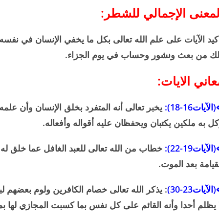
لمعنى الإجمالي للشطر:
كيد الآيات على علم الله تعالى بكل ما يخفي الإنسان في نفس
ك من بعث ونشور وحساب في يوم الجزاء.
عاني الايات:
لآيات16-18):
يخبر تعالى أنه المتفرد بخلق الإنسان وأن علمه
ل به ملكين يكتبان ويحفظان عليه أقواله وأفعاله.
لآيات19-22):
خطاب من الله تعالى للعبد الغافل عما خلق له 
قيامة بعد الموت.
الآيات23-30)
: يذكر الله تعالى خصام الكافرين ولوم بعضهم ل
 يظلم أحدا وأنه القائم على كل نفس بما كسبت المجازي لها ب