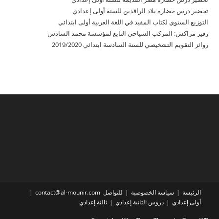
تحضير درس حضارة بلاد الرافدين للسنة أولى إعدادي
التوزيع السنوي لكتاب المفيد في اللغة العربية أولى ابتدائي
زفير مراكش: المركب السياحي التابع لمؤسسة محمد السادس
روائز التقويم التشخيصي للسنة السادسة ابتدائي 2019/2020
الرئيسة
سياسة الخصوصية
للتواصل contact@al-mounir.com
أولى إعدادي
دروس الثانية إعدادي
ثالثة إعدادي