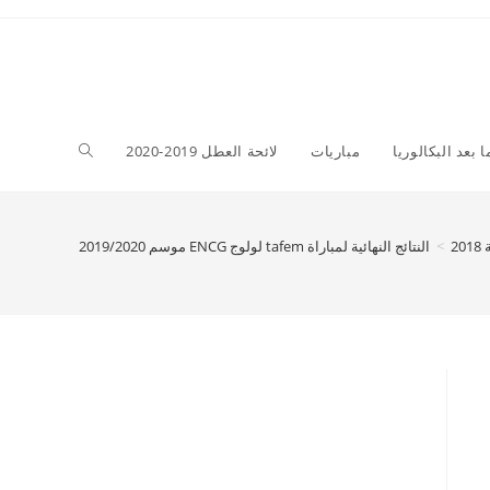
Toggle
ا بعد البكالوريا
مباريات
لائحة العطل 2019-2020
website
2
>
النتائج النهائية لمباراة tafem لولوج ENCG موسم 2019/2020
search