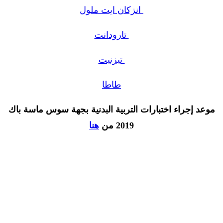
انزكان ايت ملول
تارودانت
تيزنيت
طاطا
موعد إجراء اختبارات التربية البدنية بجهة سوس ماسة باك
2019 من
هنا