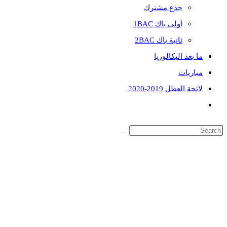
جذع مشترك
أولى باك 1BAC
ثانية باك 2BAC
ما بعد البكالوريا
مباريات
لائحة العطل 2019-2020
Toggle
website
search