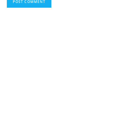
comment
URL
(optional)