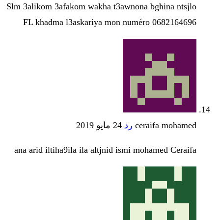
Slm 3alikom 3afakom wakha t3awnona bghina ntsjlo
FL khadma l3askariya mon numéro 0682164696
ceraifa mohamed
رد
24 مايو 2019
ana arid iltiha9ila ila altjnid ismi mohamed Ceraifa