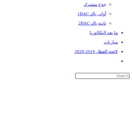
جذع مشترك
أولى باك 1BAC
ثانية باك 2BAC
ما بعد البكالوريا
مباريات
لائحة العطل 2019-2020
Toggle
website
search