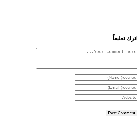
اترك تعليقاً
Comment
Enter
Enter
your
name
Enter
your
email
your
or
username
website
address
URL
to
to
(optional)
comment
comment