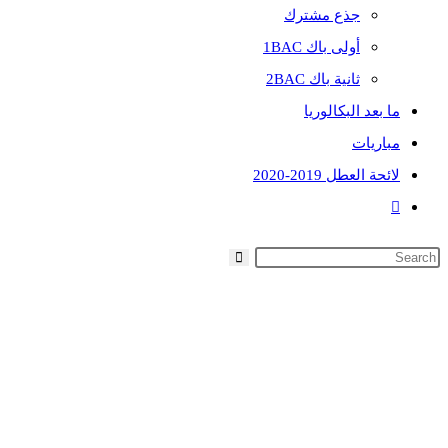
جذع مشترك
أولى باك 1BAC
ثانية باك 2BAC
ما بعد البكالوريا
مباريات
لائحة العطل 2019-2020
Toggle
website
search