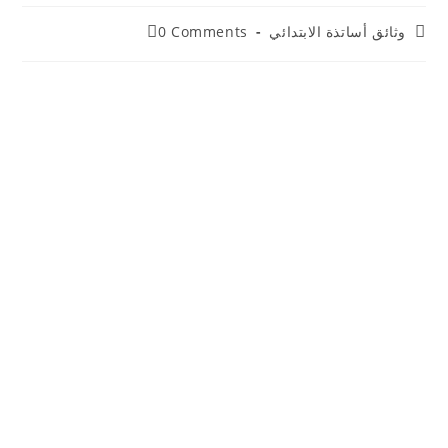
Post
Post
وثائق أساتذة الابتدائي
0 Comments
comments:
category: