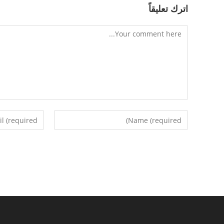
اترك تعليقاً
Comment
Enter
Enter
your
your
email
name
address
or
to
username
comment
to
comment