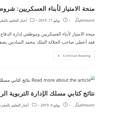
منحة الامتياز لأبناء العسكريين: شروط
Post
Post
Post
almounir
يوليو 17, 2019
أخبار التعليم بالمغ
category:
published:
author:
فقد أعطى صاحب الجلالة الملك محمد السادس بصفته 
منحة
Continue Reading
الامتياز
لأبناء
العسكريين:
شروط
الاستفادة
نتائج كتابي مسلك الإدارة التربوية الرباط 2020
Post
Post
Post
almounir
يوليو 9, 2019
أخبار التعليم بالمغر
category:
published:
author: