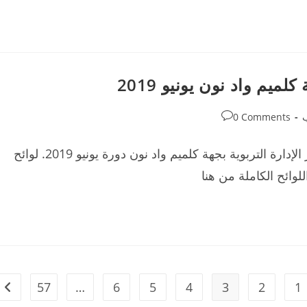
لميم واد نون يونيو 2019
Post
ب
0 Comments
comments:
نتائج الامتحان الكتابي لمباراة ولوج مسلك تكوين أطر الإدارة التربوية بجهة كلميم واد نون دورة يونيو 2019. لوائح
لوائح الكاملة من هنا
57
…
6
5
4
3
2
1
ge
Go to the previou