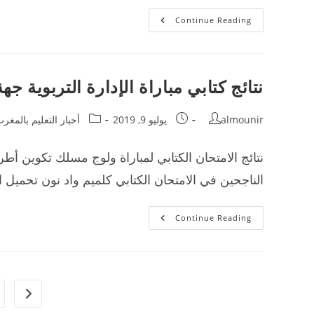
نتائج
Continue Reading
الامتحان
الكتابي
لمباراة
مسلك
الإدارة
التربوية
نتائج كتابي مباراة الإدارة التربوية جهة ك
2019
Post
Post
Post
almounir
يوليو 9, 2019
أخبار التعليم بالمغر
category:
published:
author:
الناجحين في الامتحان الكتابي كلميم واد نون تحميل ال
نتائج
Continue Reading
كتابي
مباراة
الإدارة
التربوية
جهة
كلميم
واد
s page
نون
يونيو