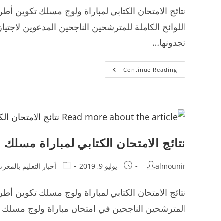
اللوائح الكاملة للمترشحين الناجحين المدعوين لاجتياز 
تجدونها…
نتائج
Continue Reading
كتابي
مسلك
الإدارة
التربوية
الرباط
2019/2020
نتائج الامتحان الكتابي لمباراة مسلك الإدا
Post
Post
Post
almounir
يوليو 9, 2019
أخبار التعليم بالمغر
category:
published:
author:
المترشحين الناجحين في امتحان مباراة ولوج مسلك تك