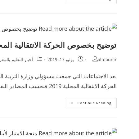
تدريس
المواد
العلمية
بالفرنسية
في
الإعدادي
والتأهيلي
توضيح بخصوص الحركة الانتقالية المحلية 
Post
Post
Post
almounir
يوليو 17, 2019
أخبار التعليم بالمغ
category:
published:
author:
بعد الاجتماعات التي جمعت مسؤولي وزارة التربية الو
الحركة الانتقالية المحلية 2019 فبحسب المصادر النقابية فإنه لا توجد حركة انتقالية محلية، وإنما…
توضيح
Continue Reading
بخصوص
الحركة
الانتقالية
المحلية
2019